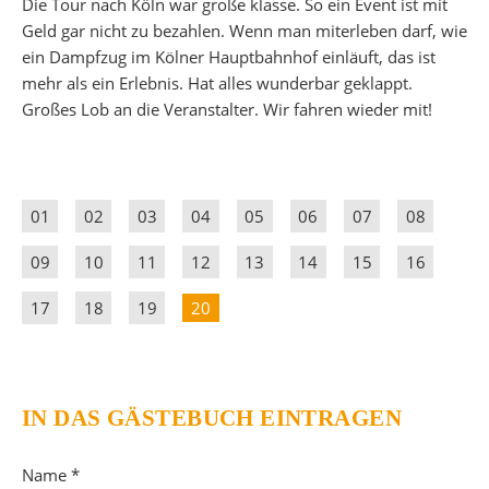
Die Tour nach Köln war große klasse. So ein Event ist mit
Geld gar nicht zu bezahlen. Wenn man miterleben darf, wie
ein Dampfzug im Kölner Hauptbahnhof einläuft, das ist
mehr als ein Erlebnis. Hat alles wunderbar geklappt.
Großes Lob an die Veranstalter. Wir fahren wieder mit!
01
02
03
04
05
06
07
08
09
10
11
12
13
14
15
16
17
18
19
20
IN DAS GÄSTEBUCH EINTRAGEN
Name *